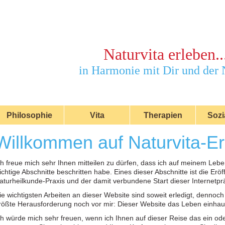
Naturvita erleben..
in Harmonie mit Dir und der 
Philosophie
Vita
Therapien
Sozi
Willkommen auf Naturvita-E
ch freue mich sehr Ihnen mitteilen zu dürfen, dass ich auf meinem Leb
ichtige Abschnitte beschritten habe. Eines dieser Abschnitte ist die Erö
aturheilkunde-Praxis und der damit verbundene Start dieser Internetp
ie wichtigsten Arbeiten an dieser Website sind soweit erledigt, dennoch 
rößte Herausforderung noch vor mir: Dieser Website das Leben einha
ch würde mich sehr freuen, wenn ich Ihnen auf dieser Reise das ein od