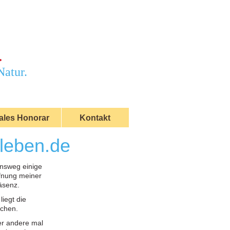
.
Natur.
ales Honorar
Kontakt
rleben.de
ensweg einige
ffnung meiner
räsenz.
liegt die
uchen.
er andere mal