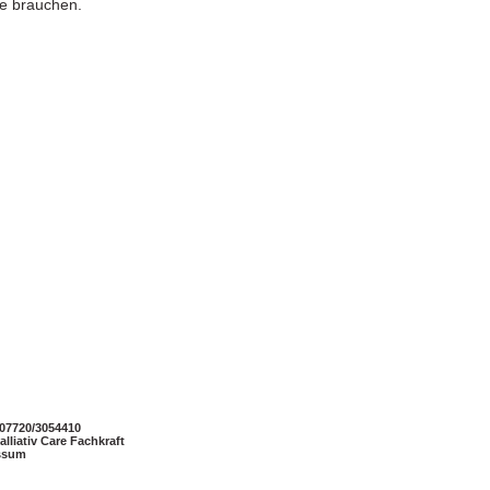
se brauchen.
 07720/3054410
lliativ Care Fachkraft
ssum