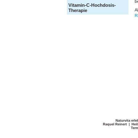
b
Vitamin-C-Hochdosis-
A
Therapie
R
Naturvita erl
Raquel Reinert | Heil
Term