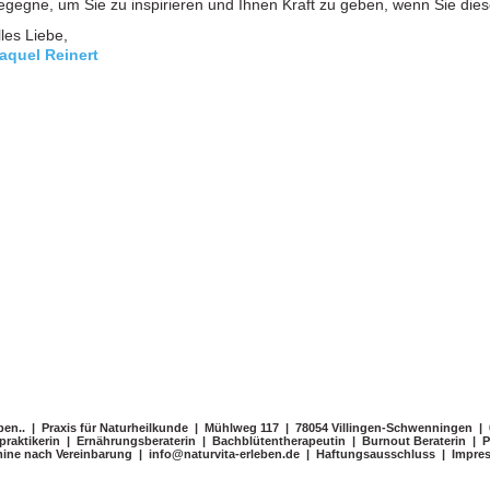
egegne, um Sie zu inspirieren und Ihnen Kraft zu geben, wenn Sie die
lles Liebe,
aquel Reinert
eben.. | Praxis für Naturheilkunde | Mühlweg 117 | 78054 Villingen-Schwenningen |
praktikerin | Ernährungsberaterin | Bachblütentherapeutin | Burnout Beraterin | Pa
ine nach Vereinbarung | info@naturvita-erleben.de |
Haftungsausschluss
|
Impre