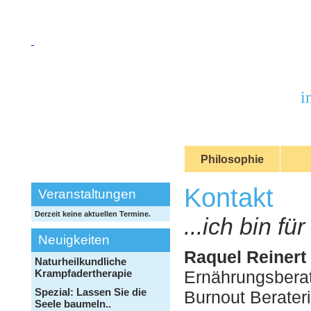
i
Philosophie
Kontakt
Veranstaltungen
Derzeit keine aktuellen Termine.
...ich bin fü
Neuigkeiten
Raquel Reinert
Naturheilkundliche
Krampfadertherapie
Ernährungsberat
Spezial: Lassen Sie die
Burnout Berateri
Seele baumeln..